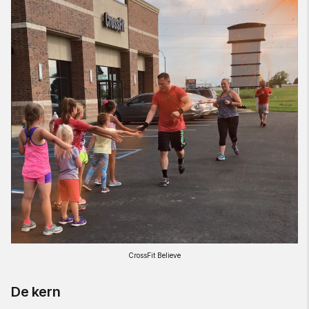
CrossFit Believe
De kern